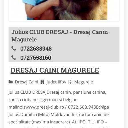
Julius CLUB DRESAJ - Dresaj Canin
Magurele
0722683948
0727658160
DRESAJ CAINI MAGURELE
Dresaj Caini
judet Ilfov
Magurele
Julius CLUB DRESAJDresaj canin, pensiune canina,
canisa ciobanesc german si belgian
malinoiswww.dresaj-club.ro / 0722.683.948Echipa
Julius:Dumitru (Mito) Moldovan:Instructor canin de
specialitate (maxima incadrare), At. IPO, T.U. IPO –