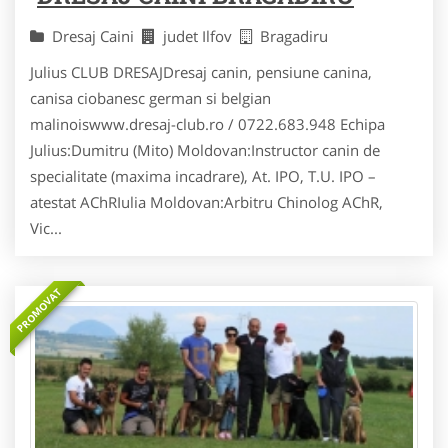
Dresaj Caini
judet Ilfov
Bragadiru
Julius CLUB DRESAJDresaj canin, pensiune canina,
canisa ciobanesc german si belgian
malinoiswww.dresaj-club.ro / 0722.683.948 Echipa
Julius:Dumitru (Mito) Moldovan:Instructor canin de
specialitate (maxima incadrare), At. IPO, T.U. IPO –
atestat AChRIulia Moldovan:Arbitru Chinolog AChR,
Vic...
PROMOVAT