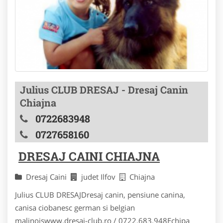
Julius CLUB DRESAJ - Dresaj Canin
Chiajna
0722683948
0727658160
DRESAJ CAINI CHIAJNA
Dresaj Caini
judet Ilfov
Chiajna
Julius CLUB DRESAJDresaj canin, pensiune canina,
canisa ciobanesc german si belgian
malinoiswww.dresaj-club.ro / 0722.683.948Echipa