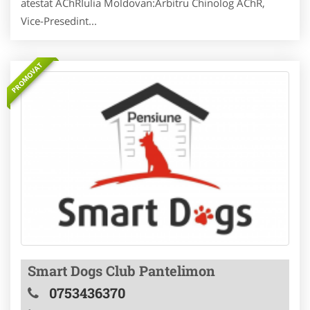
atestat AChRIulia Moldovan:Arbitru Chinolog AChR,
Vice-Presedint...
PROMOVAT
Smart Dogs Club Pantelimon
0753436370