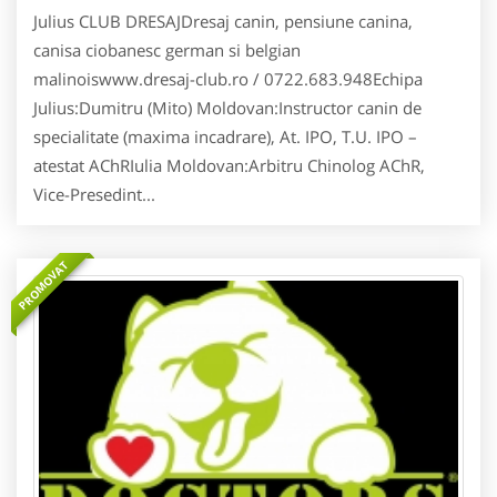
Julius CLUB DRESAJDresaj canin, pensiune canina,
canisa ciobanesc german si belgian
malinoiswww.dresaj-club.ro / 0722.683.948Echipa
Julius:Dumitru (Mito) Moldovan:Instructor canin de
specialitate (maxima incadrare), At. IPO, T.U. IPO –
atestat AChRIulia Moldovan:Arbitru Chinolog AChR,
Vice-Presedint...
PROMOVAT