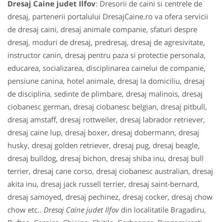
Dresaj Caine judet Ilfov
: Dresorii de caini si centrele de
dresaj, partenerii portalului DresajCaine.ro va ofera servicii
de dresaj caini, dresaj animale companie, sfaturi despre
dresaj, moduri de dresaj, predresaj, dresaj de agresivitate,
instructor canin, dresaj pentru paza si protectie personala,
educarea, socializarea, disciplinarea cainelui de companie,
pensiune canina, hotel animale, dresaj la domiciliu, dresaj
de disciplina, sedinte de plimbare, dresaj malinois, dresaj
ciobanesc german, dresaj ciobanesc belgian, dresaj pitbull,
dresaj amstaff, dresaj rottweiler, dresaj labrador retriever,
dresaj caine lup, dresaj boxer, dresaj dobermann, dresaj
husky, dresaj golden retriever, dresaj pug, dresaj beagle,
dresaj bulldog, dresaj bichon, dresaj shiba inu, dresaj bull
terrier, dresaj cane corso, dresaj ciobanesc australian, dresaj
akita inu, dresaj jack russell terrier, dresaj saint-bernard,
dresaj samoyed, dresaj pechinez, dresaj cocker, dresaj chow
chow etc..
Dresaj Caine judet Ilfov
din localitatile Bragadiru,