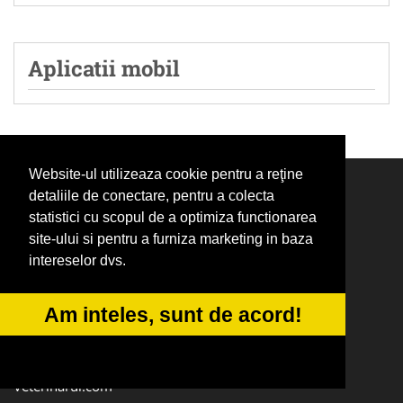
Aplicatii mobil
Website-ul utilizeaza cookie pentru a reţine
detaliile de conectare, pentru a colecta
Linkuri Utile
statistici cu scopul de a optimiza functionarea
Cum platesc
site-ului si pentru a furniza marketing in baza
intereselor dvs.
Termeni si Conditii
Preturi Abonamente
Am inteles, sunt de acord!
Sustine DresajCaine.ro
Parteneri
Veterinarul.com