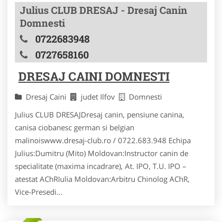
Julius CLUB DRESAJ - Dresaj Canin
Domnesti
0722683948
0727658160
DRESAJ CAINI DOMNESTI
Dresaj Caini
judet Ilfov
Domnesti
Julius CLUB DRESAJDresaj canin, pensiune canina,
canisa ciobanesc german si belgian
malinoiswww.dresaj-club.ro / 0722.683.948 Echipa
Julius:Dumitru (Mito) Moldovan:Instructor canin de
specialitate (maxima incadrare), At. IPO, T.U. IPO –
atestat AChRIulia Moldovan:Arbitru Chinolog AChR,
Vice-Presedi...