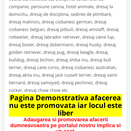
companie, pensiune canina, hotel animale, dresaj la
domiciliu, dresaj de disciplina, sedinte de plimbare,
dresaj malinois, dresaj ciobanesc german, dresaj
ciobanesc belgian, dresaj pitbull, dresaj amstaff, dresaj
rottweiler, dresaj labrador retriever, dresaj caine lup,
dresaj boxer, dresaj dobermann, dresaj husky, dresaj
golden retriever, dresaj pug, dresaj beagle, dresaj
bulldog, dresaj bichon, dresaj shiba inu, dresaj bull
terrier, dresaj cane corso, dresaj ciobanesc australian,
dresaj akita inu, dresaj jack russell terrier, dresaj saint-
bernard, dresaj samoyed, dresaj pechinez, dresaj
cocker, dresaj chow chow etc.
Pagina Demonstrativa afacerea
nu este promovata iar locul este
liber
Adaugarea si promovarea afacerii
dumneavoastra pe portalul nostru implica si