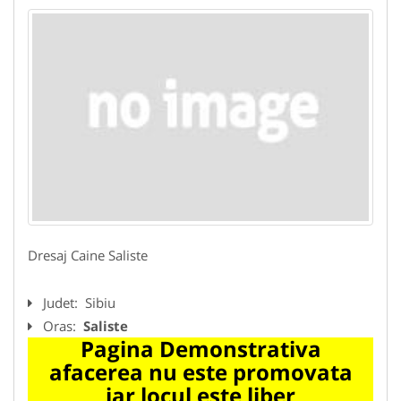
Dresaj Caine Saliste
Judet:
Sibiu
Oras:
Saliste
Pagina Demonstrativa
afacerea nu este promovata
iar locul este liber