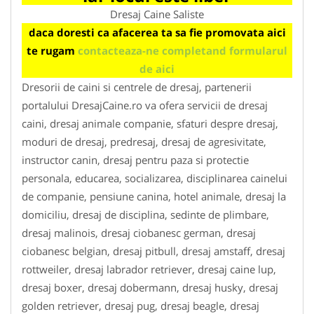
Dresaj Caine Saliste
daca doresti ca afacerea ta sa fie promovata aici
te rugam
contacteaza-ne completand formularul
de aici
Dresorii de caini si centrele de dresaj, partenerii
portalului DresajCaine.ro va ofera servicii de dresaj
caini, dresaj animale companie, sfaturi despre dresaj,
moduri de dresaj, predresaj, dresaj de agresivitate,
instructor canin, dresaj pentru paza si protectie
personala, educarea, socializarea, disciplinarea cainelui
de companie, pensiune canina, hotel animale, dresaj la
domiciliu, dresaj de disciplina, sedinte de plimbare,
dresaj malinois, dresaj ciobanesc german, dresaj
ciobanesc belgian, dresaj pitbull, dresaj amstaff, dresaj
rottweiler, dresaj labrador retriever, dresaj caine lup,
dresaj boxer, dresaj dobermann, dresaj husky, dresaj
golden retriever, dresaj pug, dresaj beagle, dresaj