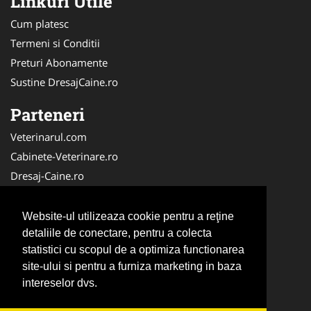
Linkuri Utile
Cum platesc
Termeni si Conditii
Preturi Abonamente
Sustine DresajCaine.ro
Parteneri
Veterinarul.com
Cabinete-Veterinare.ro
Dresaj-Caine.ro
Clinica-Privata.ro
Medic-Bun.com
Website-ul utilizeaza cookie pentru a reţine
SalonFrizerieCanina.com
detaliile de conectare, pentru a colecta
statistici cu scopul de a optimiza functionarea
DresajCaine.ro
site-ului si pentru a furniza marketing in baza
NonStopDeschis.ro
intereselor dvs.
Veterinar-Romania.ro