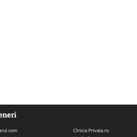
eneri
arul.com
Clinica-Privata.ro