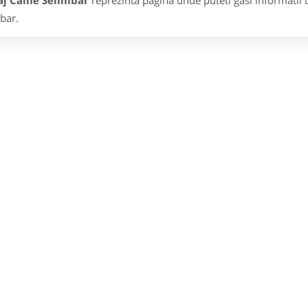
aj Caine Selimbar
reprezinta pagina unde puteti gasi informatii 
bar.