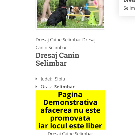
Dres
Selim
Dresaj Caine Selimbar Dresaj
Canin Selimbar
Dresaj Canin
Selimbar
Judet:
Sibiu
Oras:
Selimbar
Pagina
Demonstrativa
afacerea nu este
promovata
iar locul este liber
Dresaj Caine Selimbar