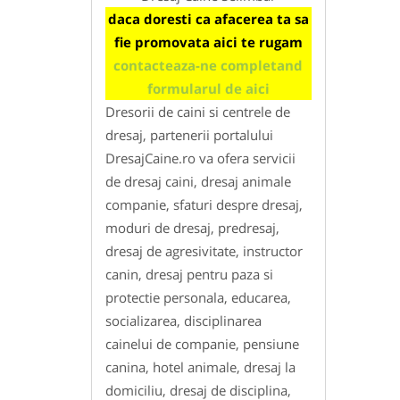
daca doresti ca afacerea ta sa
fie promovata aici te rugam
contacteaza-ne completand
formularul de aici
Dresorii de caini si centrele de
dresaj, partenerii portalului
DresajCaine.ro va ofera servicii
de dresaj caini, dresaj animale
companie, sfaturi despre dresaj,
moduri de dresaj, predresaj,
dresaj de agresivitate, instructor
canin, dresaj pentru paza si
protectie personala, educarea,
socializarea, disciplinarea
cainelui de companie, pensiune
canina, hotel animale, dresaj la
domiciliu, dresaj de disciplina,