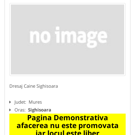
Dresaj Caine Sighisoara
Judet:
Mures
Oras:
Sighisoara
Pagina Demonstrativa
afacerea nu este promovata
iar locul este liber