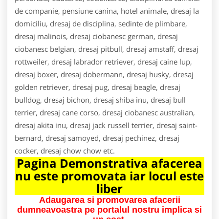
de companie, pensiune canina, hotel animale, dresaj la
domiciliu, dresaj de disciplina, sedinte de plimbare,
dresaj malinois, dresaj ciobanesc german, dresaj
ciobanesc belgian, dresaj pitbull, dresaj amstaff, dresaj
rottweiler, dresaj labrador retriever, dresaj caine lup,
dresaj boxer, dresaj dobermann, dresaj husky, dresaj
golden retriever, dresaj pug, dresaj beagle, dresaj
bulldog, dresaj bichon, dresaj shiba inu, dresaj bull
terrier, dresaj cane corso, dresaj ciobanesc australian,
dresaj akita inu, dresaj jack russell terrier, dresaj saint-
bernard, dresaj samoyed, dresaj pechinez, dresaj
cocker, dresaj chow chow etc.
Pagina Demonstrativa afacerea
nu este promovata iar locul este
liber
Adaugarea si promovarea afacerii
dumneavoastra pe portalul nostru implica si