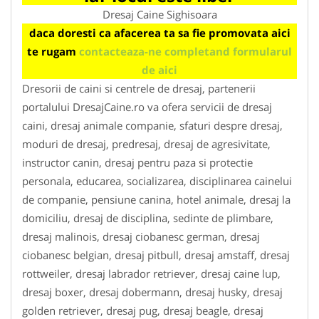
Dresaj Caine Sighisoara
daca doresti ca afacerea ta sa fie promovata aici
te rugam
contacteaza-ne completand formularul
de aici
Dresorii de caini si centrele de dresaj, partenerii
portalului DresajCaine.ro va ofera servicii de dresaj
caini, dresaj animale companie, sfaturi despre dresaj,
moduri de dresaj, predresaj, dresaj de agresivitate,
instructor canin, dresaj pentru paza si protectie
personala, educarea, socializarea, disciplinarea cainelui
de companie, pensiune canina, hotel animale, dresaj la
domiciliu, dresaj de disciplina, sedinte de plimbare,
dresaj malinois, dresaj ciobanesc german, dresaj
ciobanesc belgian, dresaj pitbull, dresaj amstaff, dresaj
rottweiler, dresaj labrador retriever, dresaj caine lup,
dresaj boxer, dresaj dobermann, dresaj husky, dresaj
golden retriever, dresaj pug, dresaj beagle, dresaj