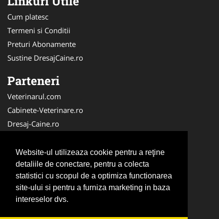
Linkuri Utile
Cum platesc
Termeni si Conditii
Preturi Abonamente
Sustine DresajCaine.ro
Parteneri
Veterinarul.com
Cabinete-Veterinare.ro
Dresaj-Caine.ro
Clinica-Privata.ro
Medic-Bun.com
Website-ul utilizeaza cookie pentru a reţine
SalonFrizerieCanina.com
detaliile de conectare, pentru a colecta
statistici cu scopul de a optimiza functionarea
DresajCaine.ro
site-ului si pentru a furniza marketing in baza
NonStopDeschis.ro
intereselor dvs.
Veterinar-Romania.ro