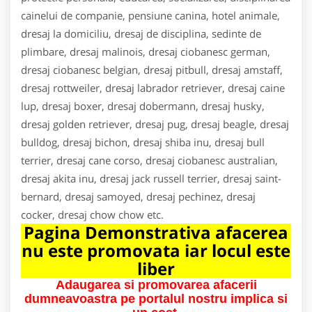
cainelui de companie, pensiune canina, hotel animale,
dresaj la domiciliu, dresaj de disciplina, sedinte de
plimbare, dresaj malinois, dresaj ciobanesc german,
dresaj ciobanesc belgian, dresaj pitbull, dresaj amstaff,
dresaj rottweiler, dresaj labrador retriever, dresaj caine
lup, dresaj boxer, dresaj dobermann, dresaj husky,
dresaj golden retriever, dresaj pug, dresaj beagle, dresaj
bulldog, dresaj bichon, dresaj shiba inu, dresaj bull
terrier, dresaj cane corso, dresaj ciobanesc australian,
dresaj akita inu, dresaj jack russell terrier, dresaj saint-
bernard, dresaj samoyed, dresaj pechinez, dresaj
cocker, dresaj chow chow etc.
Pagina Demonstrativa afacerea
nu este promovata iar locul este
liber
Adaugarea si promovarea afacerii
dumneavoastra pe portalul nostru implica si