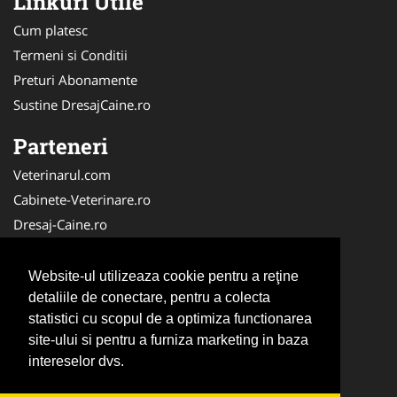
Linkuri Utile
Cum platesc
Termeni si Conditii
Preturi Abonamente
Sustine DresajCaine.ro
Parteneri
Veterinarul.com
Cabinete-Veterinare.ro
Dresaj-Caine.ro
Clinica-Privata.ro
Medic-Bun.com
Website-ul utilizeaza cookie pentru a reţine
SalonFrizerieCanina.com
detaliile de conectare, pentru a colecta
statistici cu scopul de a optimiza functionarea
DresajCaine.ro
site-ului si pentru a furniza marketing in baza
NonStopDeschis.ro
intereselor dvs.
Veterinar-Romania.ro