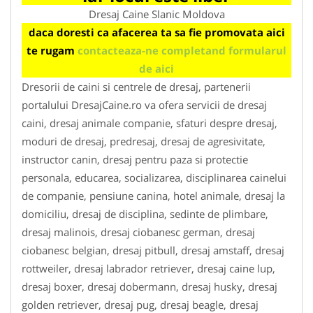
Dresaj Caine Slanic Moldova
daca doresti ca afacerea ta sa fie promovata aici
te rugam
contacteaza-ne completand formularul
de aici
Dresorii de caini si centrele de dresaj, partenerii
portalului DresajCaine.ro va ofera servicii de dresaj
caini, dresaj animale companie, sfaturi despre dresaj,
moduri de dresaj, predresaj, dresaj de agresivitate,
instructor canin, dresaj pentru paza si protectie
personala, educarea, socializarea, disciplinarea cainelui
de companie, pensiune canina, hotel animale, dresaj la
domiciliu, dresaj de disciplina, sedinte de plimbare,
dresaj malinois, dresaj ciobanesc german, dresaj
ciobanesc belgian, dresaj pitbull, dresaj amstaff, dresaj
rottweiler, dresaj labrador retriever, dresaj caine lup,
dresaj boxer, dresaj dobermann, dresaj husky, dresaj
golden retriever, dresaj pug, dresaj beagle, dresaj