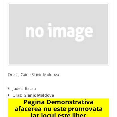
Dresaj Caine Slanic Moldova
Judet:
Bacau
Oras:
Slanic Moldova
Pagina Demonstrativa
afacerea nu este promovata
iar locul este liber