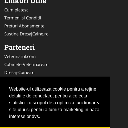
Linkuri Utile
Cum platesc
Termeni si Conditii
Preturi Abonamente
Sustine DresajCaine.ro
Parteneri
Veterinarul.com
Cabinete-Veterinare.ro
Dresaj-Caine.ro
Clinica-Privata.ro
Medic-Bun.com
Website-ul utilizeaza cookie pentru a reţine
SalonFrizerieCanina.com
detaliile de conectare, pentru a colecta
statistici cu scopul de a optimiza functionarea
DresajCaine.ro
site-ului si pentru a furniza marketing in baza
NonStopDeschis.ro
intereselor dvs.
Veterinar-Romania.ro