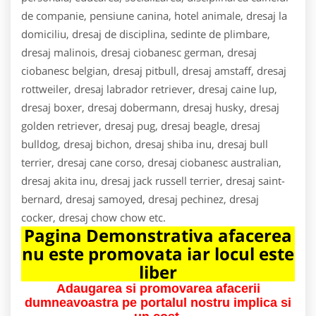
de companie, pensiune canina, hotel animale, dresaj la
domiciliu, dresaj de disciplina, sedinte de plimbare,
dresaj malinois, dresaj ciobanesc german, dresaj
ciobanesc belgian, dresaj pitbull, dresaj amstaff, dresaj
rottweiler, dresaj labrador retriever, dresaj caine lup,
dresaj boxer, dresaj dobermann, dresaj husky, dresaj
golden retriever, dresaj pug, dresaj beagle, dresaj
bulldog, dresaj bichon, dresaj shiba inu, dresaj bull
terrier, dresaj cane corso, dresaj ciobanesc australian,
dresaj akita inu, dresaj jack russell terrier, dresaj saint-
bernard, dresaj samoyed, dresaj pechinez, dresaj
cocker, dresaj chow chow etc.
Pagina Demonstrativa afacerea
nu este promovata iar locul este
liber
Adaugarea si promovarea afacerii
dumneavoastra pe portalul nostru implica si