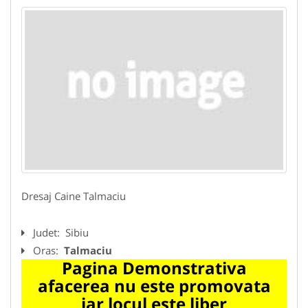
Dresaj Caine Talmaciu
Judet:
Sibiu
Oras:
Talmaciu
Pagina Demonstrativa
afacerea nu este promovata
iar locul este liber