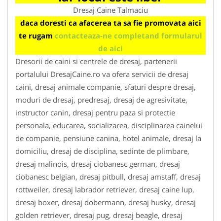
Dresaj Caine Talmaciu
daca doresti ca afacerea ta sa fie promovata aici
te rugam
contacteaza-ne completand formularul
de aici
Dresorii de caini si centrele de dresaj, partenerii
portalului DresajCaine.ro va ofera servicii de dresaj
caini, dresaj animale companie, sfaturi despre dresaj,
moduri de dresaj, predresaj, dresaj de agresivitate,
instructor canin, dresaj pentru paza si protectie
personala, educarea, socializarea, disciplinarea cainelui
de companie, pensiune canina, hotel animale, dresaj la
domiciliu, dresaj de disciplina, sedinte de plimbare,
dresaj malinois, dresaj ciobanesc german, dresaj
ciobanesc belgian, dresaj pitbull, dresaj amstaff, dresaj
rottweiler, dresaj labrador retriever, dresaj caine lup,
dresaj boxer, dresaj dobermann, dresaj husky, dresaj
golden retriever, dresaj pug, dresaj beagle, dresaj