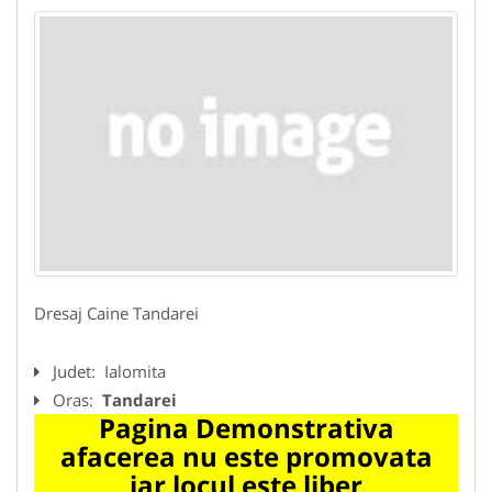
Dresaj Caine Tandarei
Judet:
Ialomita
Oras:
Tandarei
Pagina Demonstrativa
afacerea nu este promovata
iar locul este liber