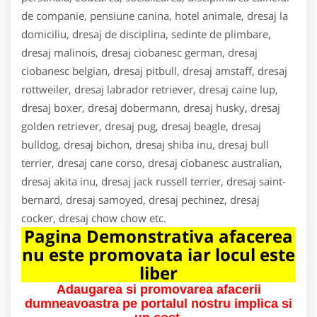
de companie, pensiune canina, hotel animale, dresaj la
domiciliu, dresaj de disciplina, sedinte de plimbare,
dresaj malinois, dresaj ciobanesc german, dresaj
ciobanesc belgian, dresaj pitbull, dresaj amstaff, dresaj
rottweiler, dresaj labrador retriever, dresaj caine lup,
dresaj boxer, dresaj dobermann, dresaj husky, dresaj
golden retriever, dresaj pug, dresaj beagle, dresaj
bulldog, dresaj bichon, dresaj shiba inu, dresaj bull
terrier, dresaj cane corso, dresaj ciobanesc australian,
dresaj akita inu, dresaj jack russell terrier, dresaj saint-
bernard, dresaj samoyed, dresaj pechinez, dresaj
cocker, dresaj chow chow etc.
Pagina Demonstrativa afacerea
nu este promovata iar locul este
liber
Adaugarea si promovarea afacerii
dumneavoastra pe portalul nostru implica si