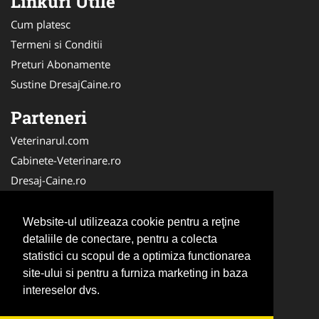
Linkuri Utile
Cum platesc
Termeni si Conditii
Preturi Abonamente
Sustine DresajCaine.ro
Parteneri
Veterinarul.com
Cabinete-Veterinare.ro
Dresaj-Caine.ro
Clinica-Privata.ro
Medic-Bun.com
Website-ul utilizeaza cookie pentru a reţine
SalonFrizerieCanina.com
detaliile de conectare, pentru a colecta
statistici cu scopul de a optimiza functionarea
DresajCaine.ro
site-ului si pentru a furniza marketing in baza
NonStopDeschis.ro
intereselor dvs.
Veterinar-Romania.ro