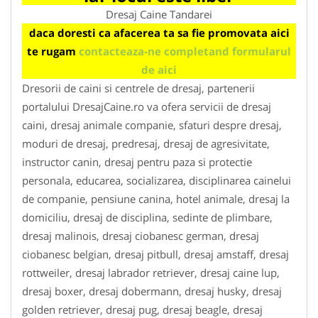
Dresaj Caine Tandarei
daca doresti ca afacerea ta sa fie promovata aici
te rugam
contacteaza-ne completand formularul
de aici
Dresorii de caini si centrele de dresaj, partenerii
portalului DresajCaine.ro va ofera servicii de dresaj
caini, dresaj animale companie, sfaturi despre dresaj,
moduri de dresaj, predresaj, dresaj de agresivitate,
instructor canin, dresaj pentru paza si protectie
personala, educarea, socializarea, disciplinarea cainelui
de companie, pensiune canina, hotel animale, dresaj la
domiciliu, dresaj de disciplina, sedinte de plimbare,
dresaj malinois, dresaj ciobanesc german, dresaj
ciobanesc belgian, dresaj pitbull, dresaj amstaff, dresaj
rottweiler, dresaj labrador retriever, dresaj caine lup,
dresaj boxer, dresaj dobermann, dresaj husky, dresaj
golden retriever, dresaj pug, dresaj beagle, dresaj