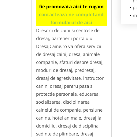
fie promovata aici te rugam
p
contacteaza-ne completand
me
formularul de aici
Dresorii de caini si centrele de
dresaj, partenerii portalului
DresajCaine.ro va ofera servicii
de dresaj caini, dresaj animale
companie, sfaturi despre dresaj,
moduri de dresaj, predresaj,
dresaj de agresivitate, instructor
canin, dresaj pentru paza si
protectie personala, educarea,
socializarea, disciplinarea
cainelui de companie, pensiune
canina, hotel animale, dresaj la
domiciliu, dresaj de disciplina,
sedinte de plimbare, dresaj