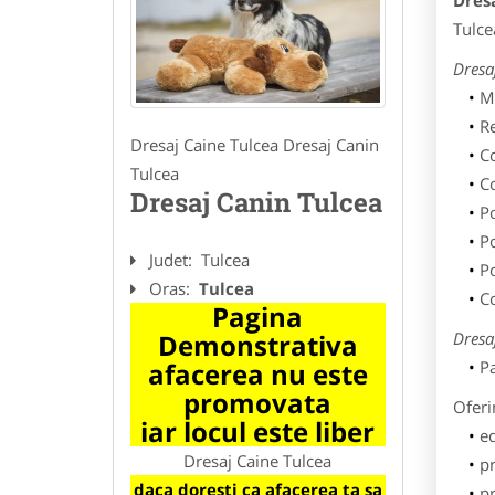
Dres
Tulce
Dresa
M
R
Dresaj Caine Tulcea Dresaj Canin
C
Tulcea
C
Dresaj Canin Tulcea
Po
Po
Judet:
Tulcea
Po
Oras:
Tulcea
C
Pagina
Demonstrativa
Dresa
afacerea nu este
Pa
promovata
Oferi
iar locul este liber
ed
Dresaj Caine Tulcea
pr
daca doresti ca afacerea ta sa
pr