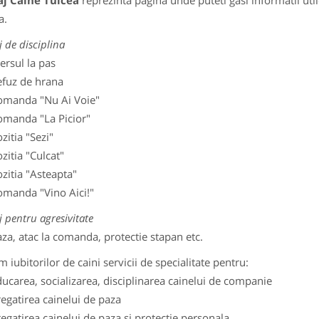
aj Caine Tulcea
reprezinta pagina unde puteti gasi informatii uti
a.
j de disciplina
ersul la pas
efuz de hrana
omanda "Nu Ai Voie"
omanda "La Picior"
zitia "Sezi"
zitia "Culcat"
zitia "Asteapta"
omanda "Vino Aici!"
j pentru agresivitate
za, atac la comanda, protectie stapan etc.
m iubitorilor de caini servicii de specialitate pentru:
ucarea, socializarea, disciplinarea cainelui de companie
egatirea cainelui de paza
egatirea cainelui de paza si protectie personala