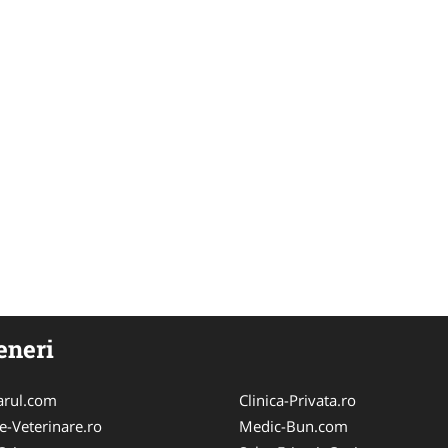
eneri
arul.com
Clinica-Privata.ro
e-Veterinare.ro
Medic-Bun.com