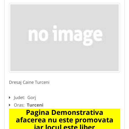
Dresaj Caine Turceni
Judet:
Gorj
Oras:
Turceni
Pagina Demonstrativa
afacerea nu este promovata
iar locul este liber