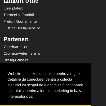
Linkuri Utile
Cum platesc
Termeni si Conditii
Preturi Abonamente
Sustine DresajCaine.ro
Parteneri
Veterinarul.com
Cabinete-Veterinare.ro
Dresaj-Caine.ro
Clinica-Privata.ro
Medic-Bun.com
Website-ul utilizeaza cookie pentru a reţine
SalonFrizerieCanina.com
detaliile de conectare, pentru a colecta
statistici cu scopul de a optimiza functionarea
DresajCaine.ro
site-ului si pentru a furniza marketing in baza
NonStopDeschis.ro
intereselor dvs.
Veterinar-Romania.ro