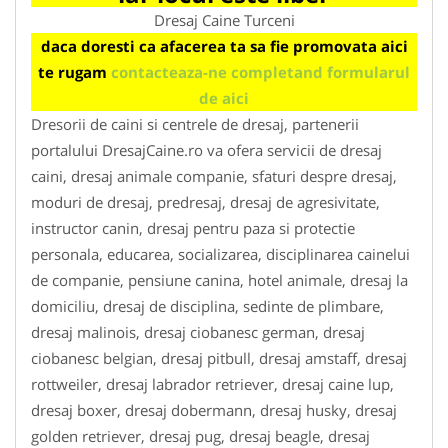
Dresaj Caine Turceni
daca doresti ca afacerea ta sa fie promovata aici
te rugam
contacteaza-ne completand formularul
de aici
Dresorii de caini si centrele de dresaj, partenerii
portalului DresajCaine.ro va ofera servicii de dresaj
caini, dresaj animale companie, sfaturi despre dresaj,
moduri de dresaj, predresaj, dresaj de agresivitate,
instructor canin, dresaj pentru paza si protectie
personala, educarea, socializarea, disciplinarea cainelui
de companie, pensiune canina, hotel animale, dresaj la
domiciliu, dresaj de disciplina, sedinte de plimbare,
dresaj malinois, dresaj ciobanesc german, dresaj
ciobanesc belgian, dresaj pitbull, dresaj amstaff, dresaj
rottweiler, dresaj labrador retriever, dresaj caine lup,
dresaj boxer, dresaj dobermann, dresaj husky, dresaj
golden retriever, dresaj pug, dresaj beagle, dresaj