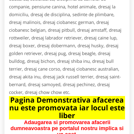
companie, pensiune canina, hotel animale, dresaj la
domiciliu, dresaj de disciplina, sedinte de plimbare,
dresaj malinois, dresaj ciobanesc german, dresaj
ciobanesc belgian, dresaj pitbull, dresaj amstaff, dresaj
rottweiler, dresaj labrador retriever, dresaj caine lup,
dresaj boxer, dresaj dobermann, dresaj husky, dresaj
golden retriever, dresaj pug, dresaj beagle, dresaj
bulldog, dresaj bichon, dresaj shiba inu, dresaj bull
terrier, dresaj cane corso, dresaj ciobanesc australian,
dresaj akita inu, dresaj jack russell terrier, dresaj saint-
bernard, dresaj samoyed, dresaj pechinez, dresaj
cocker, dresaj chow chow etc.
Pagina Demonstrativa afacerea
nu este promovata iar locul este
liber
Adaugarea si promovarea afacerii
dumneavoastra pe portalul nostru implica si