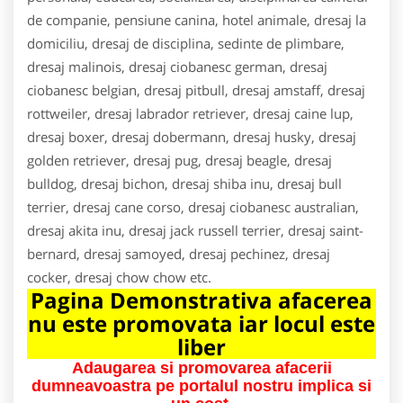
de companie, pensiune canina, hotel animale, dresaj la
domiciliu, dresaj de disciplina, sedinte de plimbare,
dresaj malinois, dresaj ciobanesc german, dresaj
ciobanesc belgian, dresaj pitbull, dresaj amstaff, dresaj
rottweiler, dresaj labrador retriever, dresaj caine lup,
dresaj boxer, dresaj dobermann, dresaj husky, dresaj
golden retriever, dresaj pug, dresaj beagle, dresaj
bulldog, dresaj bichon, dresaj shiba inu, dresaj bull
terrier, dresaj cane corso, dresaj ciobanesc australian,
dresaj akita inu, dresaj jack russell terrier, dresaj saint-
bernard, dresaj samoyed, dresaj pechinez, dresaj
cocker, dresaj chow chow etc.
Pagina Demonstrativa afacerea
nu este promovata iar locul este
liber
Adaugarea si promovarea afacerii
dumneavoastra pe portalul nostru implica si