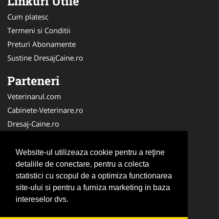
Linkuri Utile
Cum platesc
Termeni si Conditii
Preturi Abonamente
Sustine DresajCaine.ro
Parteneri
Veterinarul.com
Cabinete-Veterinare.ro
Dresaj-Caine.ro
Clinica-Privata.ro
Medic-Bun.com
Website-ul utilizeaza cookie pentru a reţine
SalonFrizerieCanina.com
detaliile de conectare, pentru a colecta
statistici cu scopul de a optimiza functionarea
DresajCaine.ro
site-ului si pentru a furniza marketing in baza
NonStopDeschis.ro
intereselor dvs.
Veterinar-Romania.ro