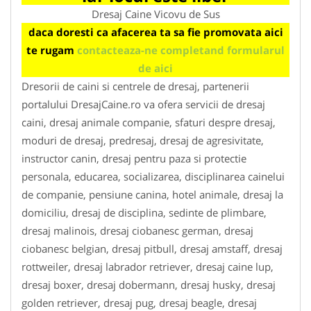
Dresaj Caine Vicovu de Sus
daca doresti ca afacerea ta sa fie promovata aici
te rugam
contacteaza-ne completand formularul
de aici
Dresorii de caini si centrele de dresaj, partenerii
portalului DresajCaine.ro va ofera servicii de dresaj
caini, dresaj animale companie, sfaturi despre dresaj,
moduri de dresaj, predresaj, dresaj de agresivitate,
instructor canin, dresaj pentru paza si protectie
personala, educarea, socializarea, disciplinarea cainelui
de companie, pensiune canina, hotel animale, dresaj la
domiciliu, dresaj de disciplina, sedinte de plimbare,
dresaj malinois, dresaj ciobanesc german, dresaj
ciobanesc belgian, dresaj pitbull, dresaj amstaff, dresaj
rottweiler, dresaj labrador retriever, dresaj caine lup,
dresaj boxer, dresaj dobermann, dresaj husky, dresaj
golden retriever, dresaj pug, dresaj beagle, dresaj